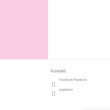
Z
á
Kontakt
p
a
Facebook Popelčino
t
í
popelcino