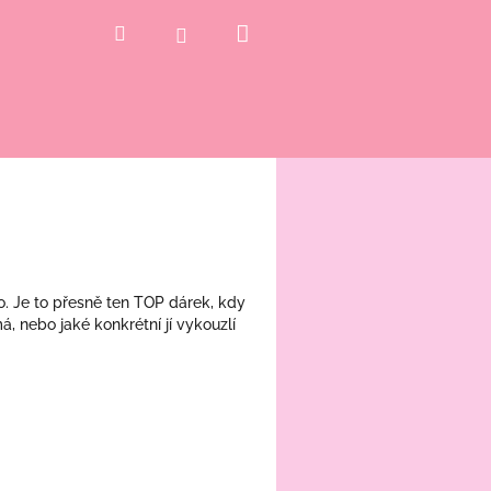
Nákupní
Hledat
Přihlášení
košík
. Je to přesně ten TOP dárek, kdy
á, nebo jaké konkrétní jí vykouzlí