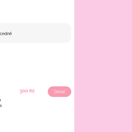
cedně
300 Kč
Detail
o
a