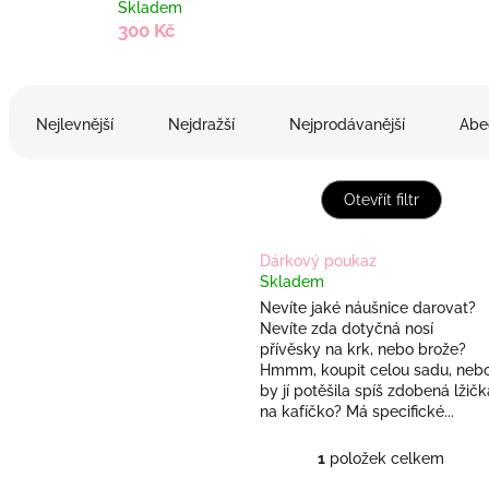
Skladem
300 Kč
Ř
a
Nejlevnější
Nejdražší
Nejprodávanější
Abe
z
e
n
Otevřít filtr
í
p
V
r
Dárkový poukaz
ý
Skladem
o
p
d
Nevíte jaké náušnice darovat?
i
Nevíte zda dotyčná nosí
u
s
přívěsky na krk, nebo brože?
k
p
Hmmm, koupit celou sadu, neb
t
r
by jí potěšila spíš zdobená lžičk
ů
na kafíčko? Má specifické...
o
d
1
položek celkem
u
O
v