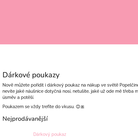
Dárkové poukazy
Nově můžete pořídit i dárkový poukaz na nákup ve světě Popelčino
nevíte jaké náušnice dotyčná nosí, netušíte, jaké už ode mě třeba m
úsměv a potěší.
Poukazem se vždy trefíte do vkusu. 😊🎀
Nejprodávanější
Dárkový poukaz