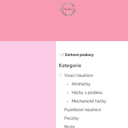
Přejít
na
obsah
Domů
/
Dárkové poukazy
P
Kategorie
o
Přeskočit
s
kategorie
Visací náušnice
t
r
Afroháčky
a
Háčky s ploškou
n
Mechanické háčky
n
í
Puzetkové náušnice
p
Pecičky
a
Brože