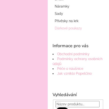
n
e
Náramky
l
Sady
Přívěsky na krk
Dárkové poukazy
Informace pro vás
Obchodní podmínky
Podmínky ochrany osobních
údajů
Péče o náušnice
Jak vzniklo Popelčino
Vyhledávání