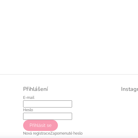
Přihlášení
Insta
E-mail
Heslo
Přihlásit se
Nová registrace
Zapomenuté heslo