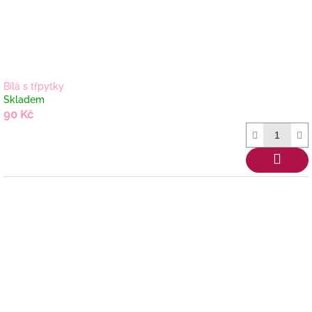
Bílá s třpytky
Skladem
90 Kč