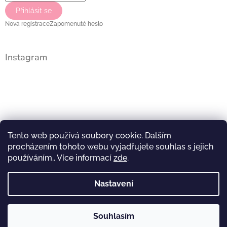
Přihlásit se
Nová registrace
Zapomenuté heslo
Instagram
Tento web používá soubory cookie. Dalším
procházením tohoto webu vyjadřujete souhlas s jejich
používáním.. Více informací
zde
.
Nastavení
Sledovat na Instagramu
Souhlasím
Copyright 2026
Popelčino
. Všechna práva vyhrazena.
Vytvořil Shoptet