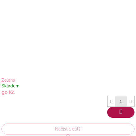
Zelená
Skladem
90 Kč
Načíst 1 další