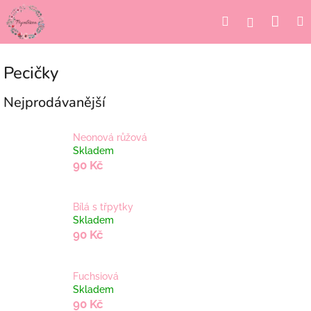
Přejít
Nák
Hledat
Přihlášení
na
obsah
koší
Pecičky
Nejprodávanější
Neonová růžová
Skladem
90 Kč
Bílá s třpytky
Skladem
90 Kč
Fuchsiová
Skladem
90 Kč