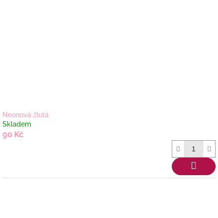
Neonová žlutá
Skladem
90 Kč