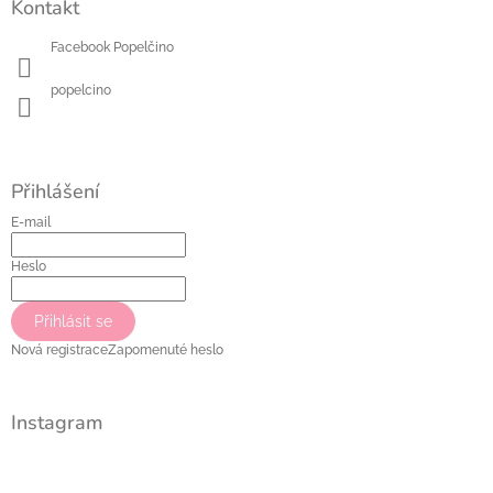
Kontakt
p
a
Facebook Popelčino
t
í
popelcino
Přihlášení
E-mail
Heslo
Přihlásit se
Nová registrace
Zapomenuté heslo
Instagram