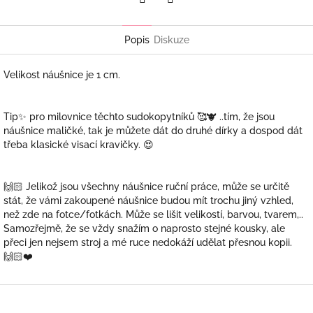
Twitter
Facebook
Popis
Diskuze
Velikost náušnice je 1 cm.
Tip✨ pro milovnice těchto sudokopytníků 🥰🐮 ..tím, že jsou
náušnice maličké, tak je můžete dát do druhé dírky a dospod dát
třeba klasické visací kravičky. 😍
🙌🏻 Jelikož jsou všechny náušnice ruční práce, může se určitě
stát, že vámi zakoupené náušnice budou mít trochu jiný vzhled,
než zde na fotce/fotkách. Může se lišit velikostí, barvou, tvarem,..
Samozřejmě, že se vždy snažím o naprosto stejné kousky, ale
přeci jen nejsem stroj a mé ruce nedokáží udělat přesnou kopii.
🙌🏻❤️
Z
á