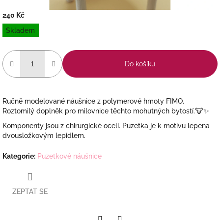
240 Kč
Měrná
Skladem
cena:
Do košíku
Ručně modelované náušnice z polymerové hmoty FIMO.
Roztomilý doplněk pro milovnice těchto mohutných bytostí.🐮✨
Komponenty jsou z chirurgické oceli. Puzetka je k motivu lepena
dvousložkovým lepidlem.
Kategorie
:
Puzetkové náušnice
ZEPTAT SE